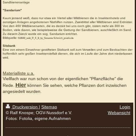
Sandbienenanlage
"Sandarium"
Kaum jemand weiß, dass nur etwa ein Viertel aller Wildbienen die in Insektenhotels und
sonstigen Anlagen angebotenen Nisthilfen nutzen. Zweidrittel aller Wildbienen sind Erdnister.
Von den 460 Wildbienenarten, die es derzeit bei uns noch gibt, nisten mehr als 300 im
Boden, viele davon, wie beispielsweise die Gattung der Sandbienen, auschließlich im Sand.
Zu diesem Zweck wurde ein sog. Sandarium errichtet.
Bildquelle:
518640_web_R_K_B_by_Susanne Schmich_pixelio.de
Sitzbank
Eine von einem Einwohner gestifteten Sitzbank soll zum Verweilen und zum Beobachten der
hoffentlich sehr großen Insektenvielfalt dienen, die sich im Lsufe der Jahre dort niederlassen
wird.
Materialliste u.a.
Viellfach war nun schon von der eigentlichen "Pflanzfläche" die
Hier
Rede.
können Sie sehen, welche Pflanzen dort inzwischen
angesiedelt wurden.
Druckversion
|
Sitemap
Login
© Ralf Knospe; OGV-Nussdorf e.V.
Webansicht
Fotos: Fotolia, eigene Aufnahmen