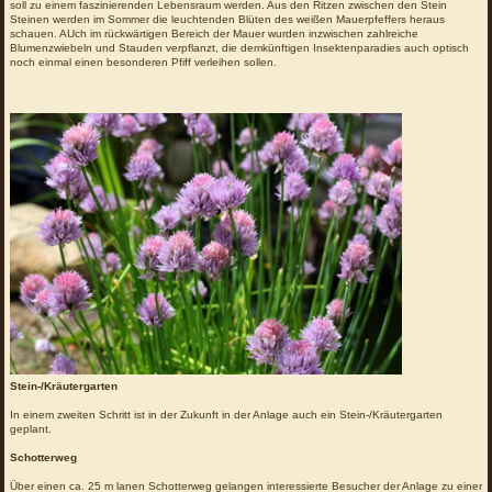
soll zu einem faszinierenden Lebensraum werden. Aus den Ritzen zwischen den Stein
Steinen werden im Sommer die leuchtenden Blüten des weißen Mauerpfeffers heraus
schauen. AUch im rückwärtigen Bereich der Mauer wurden inzwischen zahlreiche
Blumenzwiebeln und Stauden verpflanzt, die demkünftigen Insektenparadies auch optisch
noch einmal einen besonderen Pfiff verleihen sollen.
Stein-/Kräutergarten
In einem zweiten Schritt ist in der Zukunft in der Anlage auch ein Stein-/Kräutergarten
geplant.
Schotterweg
Über einen ca. 25 m lanen Schotterweg gelangen interessierte Besucher der Anlage zu einer