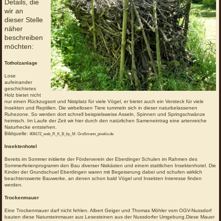
Details, die
wir an
dieser Stelle
näher
beschreiben
möchten:
Totholzanlage
Lose
aufeinander
geschichtetes
Holz bietet nicht
nur einen Rückzugsort und Nistplatz für viele Vögel, er bietet auch ein Versteck für viele
Insekten und Reptilien. Die wirbellosen Tiere tummeln sich in dieser naturbelassenen
Ruhezone. So werden dort schnell beispielsweise Asseln, Spinnen und Springschwänze
heimisch. Im Laufe der Zeit wir hier durch den natürlichen Sameneintrag eine artenreiche
Naturhecke entstehen.
Bildquelle:
808172_web_R_K_B_by_M. Großmann_pixelio.de
Insektenhotel
Bereits im Sommer initiierte der Förderverein der Eberdinger Schulen im Rahmen des
Sommerferienprogramm den Bau diverser Niskästen und einem stattlichen Insektenhotel. Die
Kinder der Grundschuel Eberdingen waren mit Begeiserung dabei und schufen wirklich
beachtenswerte Bauwerke, an denen schon bald Vögel und Insekten Interesse finden
werden.
Trockenmauer
Eine Trockenmauer darf nicht fehlen. Albert Geiger und Thomas Möhler vom OGV-Nussdorf
bauten diese Natursteinmauer aus Lesesteinen aus der Nussdorfer Umgebung.Diese Mauer